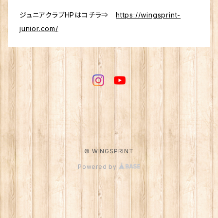
ジュニアクラブHPはコチラ⇒
https://wingsprint-
junior.com/
© WINGSPRINT
Powered by